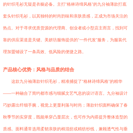
的针织毛衫无疑是衣橱必备。主打“格林诗缔风格”的九分袖薄款打底
套头针织毛衫，以其独特的时尚韵味和亲肤质感，正成为市场关注的
热点。对于寻求优质货源的代理商、创业者或小型店主而言，找到可
靠的供应渠道是关键。美妍坊服饰提供的“一件代发”服务，为服装代
理加盟铺设了一条高效、低风险的便捷之路。
产品核心优势：风格与品质的结合
这款九分袖薄款针织毛衫，精准捕捉了“格林诗缔风格”的精华
——一种融合了简约都市感与细腻文艺气息的设计语言。九分袖设计
巧妙露出纤细手腕，视觉上更显利落与时尚；薄款针织面料确保了春
秋季节的实穿度，既能单穿凸显层次，也可作为内搭提升整体造型的
质感。面料通常选用柔韧亲肤的棉混纺或精纺纱线，兼顾透气性与垂