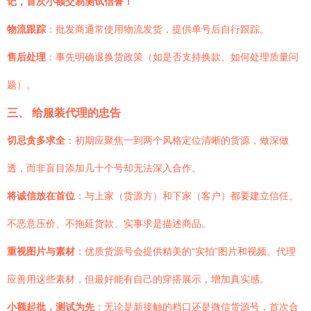
记，首次小额交易测试信誉！
物流跟踪
：批发商通常使用物流发货，提供单号后自行跟踪。
售后处理
：事先明确退换货政策（如是否支持换款、如何处理质量问
题）。
三、 给服装代理的忠告
切忌贪多求全
：初期应聚焦一到两个风格定位清晰的货源，做深做
透，而非盲目添加几十个号却无法深入合作。
将诚信放在首位
：与上家（货源方）和下家（客户）都要建立信任。
不恶意压价、不拖延货款、实事求是描述商品。
重视图片与素材
：优质货源号会提供精美的“实拍”图片和视频。代理
应善用这些素材，但最好能有自己的穿搭展示，增加真实感。
小额起批，测试为先
：无论是新接触的档口还是微信货源号，首次合