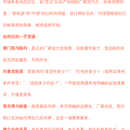
市场有各自的定位，如“意法”以自产自销的厂家货为主，价格优势明
显；“新杭派”和“中洲”则以时尚韩版、设计师款见长。代理需根据自己
目标客群的风格，精准选择市场。
如何识别一手货源
：
看门面与陈列
：真正的厂家或大批发商，店面通常较大，货品陈列丰
富且同款颜色、尺码齐全。
问拿货政策
：直接询问“拿货价多少？”、“打包价多少？（指单款单色
多件拿货）”、“混批多少件起？”。一手批发商通常有明确的起批量要
求，不接受零售。
查吊牌与标签
：留意服装吊牌，有无明确的品牌名、厂家信息。部分
档口支持贴代理自己的吊牌，这是一项重要服务。
建立合作关系
：首次拿货切忌慌张，多走多看，对比价格和款式。与